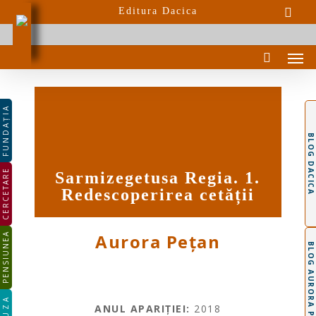
Skip
Editura Dacica
to
main
Men
content
FUNDAȚIA
BLOG DACICA
CERCETARE
Sarmizegetusa Regia. 1.
Redescoperirea cetății
Aurora Pețan
PENSIUNEA
BLOG AURORA PEȚAN
ANUL APARIȚIEI:
2018