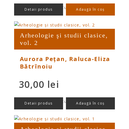
preț/buc cu TVA
Detaii produs
Adaugă în coș
Arheologie şi studii clasice,
vol. 2
Aurora Pețan, Raluca-Eliza
Bătrînoiu
30,00
lei
preț/buc cu TVA
Detaii produs
Adaugă în coș