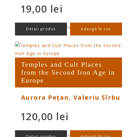
19,00
lei
preț/buc cu TVA
Detaii produs
Adaugă în coș
Temples and Cult Places
from the Second Iron Age in
Europe
Aurora Pețan, Valeriu Sîrbu
120,00
lei
preț/buc cu TVA
Detaii produs
Adaugă în coș