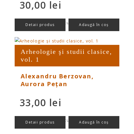
30,00
lei
preț/buc cu TVA
Detaii produs
Adaugă în coș
Arheologie şi studii clasice,
vol. 1
Alexandru Berzovan,
Aurora Pețan
33,00
lei
preț/buc cu TVA
Detaii produs
Adaugă în coș