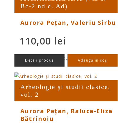
Bc-2 nd c. Ad)
Aurora Pețan, Valeriu Sîrbu
110,00
lei
preț/buc cu TVA
Detaii produs
Adaugă în coș
Arheologie şi studii clasice,
vol. 2
Aurora Pețan, Raluca-Eliza
Bătrînoiu