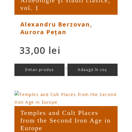
Arheologie şi studii clasice,
vol. 1
Alexandru Berzovan,
Aurora Pețan
33,00
lei
preț/buc cu TVA
Detaii produs
Adaugă în coș
Temples and Cult Places
from the Second Iron Age in
Europe